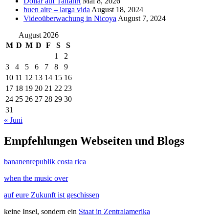
Dollar auf Talfahrt
Mai 8, 2026
buen aire – larga vida
August 18, 2024
Videoüberwachung in Nicoya
August 7, 2024
August 2026
M
D
M
D
F
S
S
1
2
3
4
5
6
7
8
9
10
11
12
13
14
15
16
17
18
19
20
21
22
23
24
25
26
27
28
29
30
31
« Juni
Empfehlungen Webseiten und Blogs
bananenrepublik costa rica
when the music over
auf eure Zukunft ist geschissen
keine Insel, sondern ein
Staat in Zentralamerika