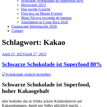
Schwarze Schokolade ist Superfood 80%
Herzwurm 2023
Das zweite Gesicht
First-tica on Mount Everest
Muni Nicoya recogida de basuras
Autofahren in Costa Rica 2026
Guanacaste Información 2026
Contact
Schlagwort:
Kakao
Veröffentlicht
April 23, 2023
April 27, 2023
am
Schwarze Schokolade ist Superfood 80%
Schwarze Schokolade ist Superfood,
hoher Kakaogehalt
aber bedenke das in Afrika ackern Kindersklaven auf
Kakaoplantagen, damit uns Süßes glücklich macht. –