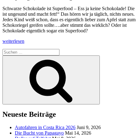
Schwarze Schokolade ist Superfood – Ess ja keine Schokolade! Die
ist ungesund und macht fett!“ Das hören wir ja täglich, nichts neues.
Jedes Kind weiß schon, dass es eigentlich lieber zum Apfel statt zum
Schokoriegel greifen sollte….aber stimmt das wirklich? Oder ist
Schokolade eigentlich sogar ein Superfood?
„Schwarze
weiterlesen
Schokolade
Suchen
ist
nach:
Superfood
Suchen
80%“
Neueste Beiträge
Autofahren in Costa Rica 2026
Juni 9, 2026
Die Bucht von Papagayo
Mai 14, 2026