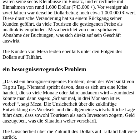
waren seine sechs Kleinbusse im Einsatz, und er rechnete mit
Einnahmen von rund 1.600 Dollar (743.000 ¢). Vor weniger als
zwei Jahren war derselbe Dollarbetrag noch etwa 1.000.000 ¢ wert.
Diese drastische Veränderung hat zu einem Rückgang seiner
Kunden geführt, da viele Touristen die gestiegenen Preise als
unattraktiv empfinden. Meza berichtet von einer spürbaren
Abnahme der Buchungen, was sich direkt auf sein Geschäft
auswirkt.
Die Kunden von Meza leiden ebenfalls unter den Folgen des
Dollars auf Talfahrt.
ein besorgniserregendes Problem
„Das ist ein besorgniserregendes Problem, denn der Wert sinkt von
Tag zu Tag. Niemand spricht davon, dass es sich um eine Krise
handelt, die so viele Monate oder Jahre andauern wird – zumindest
könnte man dann sagen: ‚Schaut mal, in drei Monaten ist es
vorbei‘“, sagt Meza. Die Unsicherheit über die zukünftige
Entwicklung des Wechsels und die allgemeine wirtschaftliche Lage
führt dazu, dass sowohl Touristen als auch Investoren zögern, Geld
auszugeben, was die Situation weiter verschärft.
Die Unsicherheit über die Zukunft des Dollars auf Talfahrt hält viele
zurück.