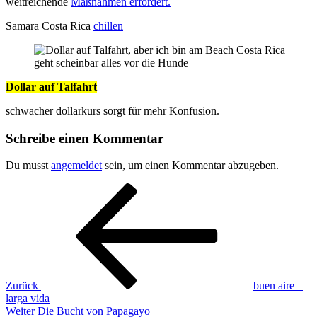
weitreichende
Maßnahmen erfordert.
Samara Costa Rica
chillen
geht scheinbar alles vor die Hunde
Dollar auf Talfahrt
schwacher dollarkurs sorgt für mehr Konfusion.
Schreibe einen Kommentar
Du musst
angemeldet
sein, um einen Kommentar abzugeben.
Beitragsnavigation
Vorheriger
Beitrag
Zurück
buen aire –
larga vida
Nächster
Weiter
Die Bucht von Papagayo