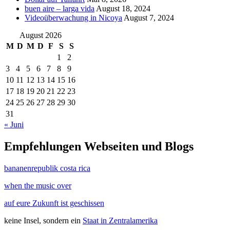
buen aire – larga vida
August 18, 2024
Videoüberwachung in Nicoya
August 7, 2024
August 2026
M
D
M
D
F
S
S
1
2
3
4
5
6
7
8
9
10
11
12
13
14
15
16
17
18
19
20
21
22
23
24
25
26
27
28
29
30
31
« Juni
Empfehlungen Webseiten und Blogs
bananenrepublik costa rica
when the music over
auf eure Zukunft ist geschissen
keine Insel, sondern ein
Staat in Zentralamerika