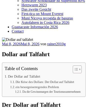
Schwarze Schokolade ist Superfood 80%
Herzwurm 2023
Das zweite Gesicht
First-tica on Mount Everest
Muni Nicoya recogida de basuras
Autofahren in Costa Rica 2026
Guanacaste Información 2026
Contact
Veröffentlicht
Mai 8, 2026
Mai 8, 2026
von
rainer2010g
am
Dollar auf Talfahrt
Table of Contents
Der Dollar auf Talfahrt
Die Krise des Dollars: Der Dollar auf Talfahrt
ein besorgniserregendes Problem
Da die Gewinnmargen der Tourismusunternehmen
Der Dollar auf Talfahrt