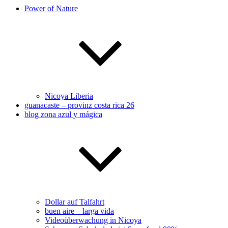
Power of Nature
Nicoya Liberia
guanacaste – provinz costa rica 26
blog zona azul y mágica
Dollar auf Talfahrt
buen aire – larga vida
Videoüberwachung in Nicoya