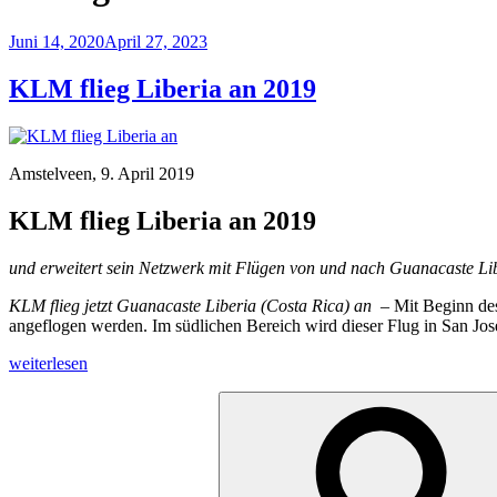
Veröffentlicht
Juni 14, 2020
April 27, 2023
am
KLM flieg Liberia an 2019
Amstelveen, 9. April 2019
KLM flieg Liberia an 2019
und erweitert sein Netzwerk mit Flügen von und nach Guanacaste Lib
KLM flieg jetzt Guanacaste Liberia (Costa Rica) an –
Mit Beginn de
angeflogen werden. Im südlichen Bereich wird dieser Flug in San Jos
„KLM
weiterlesen
flieg
Suchen
Liberia
nach:
an
2019“