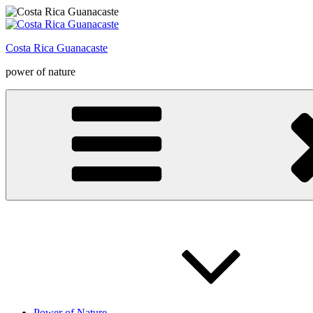
Zum
Inhalt
springen
Costa Rica Guanacaste
power of nature
Power of Nature