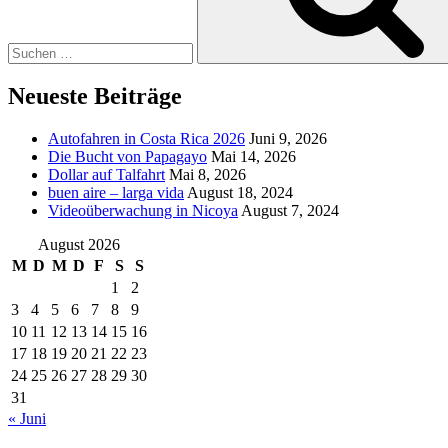
Neueste Beiträge
Autofahren in Costa Rica 2026
Juni 9, 2026
Die Bucht von Papagayo
Mai 14, 2026
Dollar auf Talfahrt
Mai 8, 2026
buen aire – larga vida
August 18, 2024
Videoüberwachung in Nicoya
August 7, 2024
August 2026
M
D
M
D
F
S
S
1
2
3
4
5
6
7
8
9
10
11
12
13
14
15
16
17
18
19
20
21
22
23
24
25
26
27
28
29
30
31
« Juni