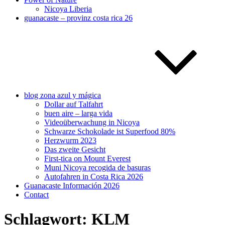
Nicoya Liberia
guanacaste – provinz costa rica 26
blog zona azul y mágica
Dollar auf Talfahrt
buen aire – larga vida
Videoüberwachung in Nicoya
Schwarze Schokolade ist Superfood 80%
Herzwurm 2023
Das zweite Gesicht
First-tica on Mount Everest
Muni Nicoya recogida de basuras
Autofahren in Costa Rica 2026
Guanacaste Información 2026
Contact
Schlagwort:
KLM