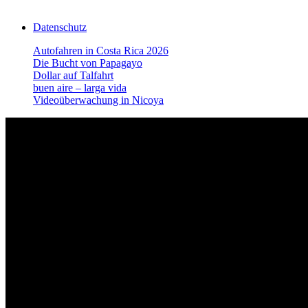
Datenschutz
Autofahren in Costa Rica 2026
Die Bucht von Papagayo
Dollar auf Talfahrt
buen aire – larga vida
Videoüberwachung in Nicoya