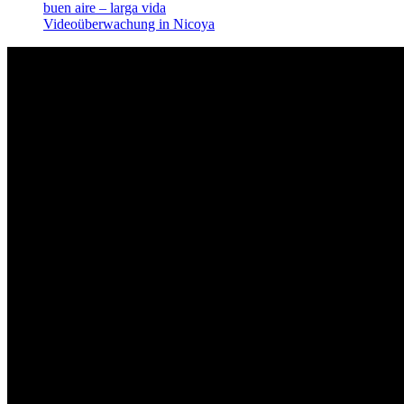
buen aire – larga vida
Videoüberwachung in Nicoya