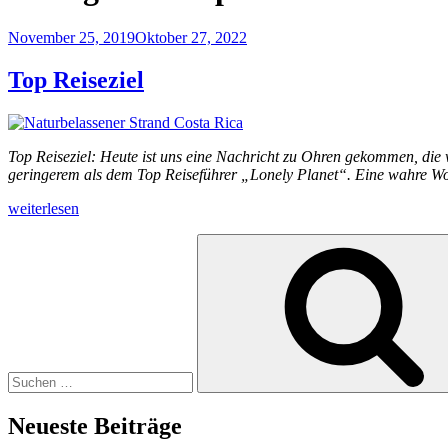
Veröffentlicht
November 25, 2019
Oktober 27, 2022
am
Top Reiseziel
Top Reiseziel: Heute ist uns eine Nachricht zu Ohren gekommen, die 
geringerem als dem Top Reiseführer „Lonely Planet“. Eine wahre Woh
„Top
weiterlesen
Reiseziel“
Suchen
nach:
Neueste Beiträge