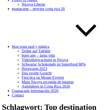
Nicoya Liberia
guanacaste – provinz costa rica 26
blog zona azul y mágica
Dollar auf Talfahrt
buen aire – larga vida
Videoüberwachung in Nicoya
Schwarze Schokolade ist Superfood 80%
Herzwurm 2023
Das zweite Gesicht
First-tica on Mount Everest
Muni Nicoya recogida de basuras
Autofahren in Costa Rica 2026
Guanacaste Información 2026
Contact
Schlagwort:
Top destination