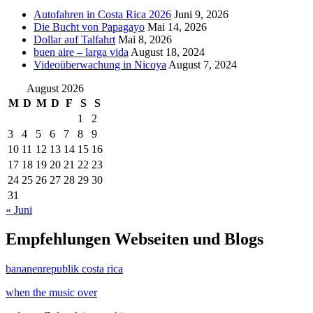
Autofahren in Costa Rica 2026
Juni 9, 2026
Die Bucht von Papagayo
Mai 14, 2026
Dollar auf Talfahrt
Mai 8, 2026
buen aire – larga vida
August 18, 2024
Videoüberwachung in Nicoya
August 7, 2024
August 2026
M
D
M
D
F
S
S
1
2
3
4
5
6
7
8
9
10
11
12
13
14
15
16
17
18
19
20
21
22
23
24
25
26
27
28
29
30
31
« Juni
Empfehlungen Webseiten und Blogs
bananenrepublik costa rica
when the music over