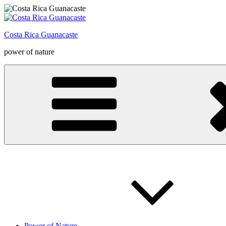
Zum
Inhalt
springen
Costa Rica Guanacaste
power of nature
Power of Nature