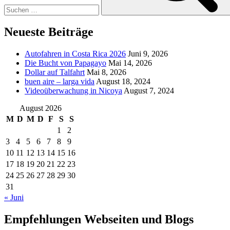
Neueste Beiträge
Autofahren in Costa Rica 2026
Juni 9, 2026
Die Bucht von Papagayo
Mai 14, 2026
Dollar auf Talfahrt
Mai 8, 2026
buen aire – larga vida
August 18, 2024
Videoüberwachung in Nicoya
August 7, 2024
August 2026
M
D
M
D
F
S
S
1
2
3
4
5
6
7
8
9
10
11
12
13
14
15
16
17
18
19
20
21
22
23
24
25
26
27
28
29
30
31
« Juni
Empfehlungen Webseiten und Blogs