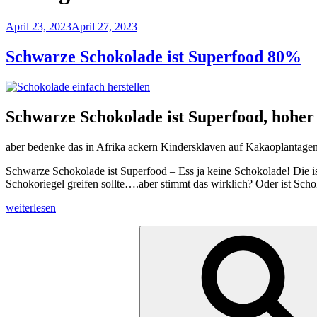
Veröffentlicht
April 23, 2023
April 27, 2023
am
Schwarze Schokolade ist Superfood 80%
Schwarze Schokolade ist Superfood, hohe
aber bedenke das in Afrika ackern Kindersklaven auf Kakaoplantagen
Schwarze Schokolade ist Superfood – Ess ja keine Schokolade! Die ist
Schokoriegel greifen sollte….aber stimmt das wirklich? Oder ist Scho
„Schwarze
weiterlesen
Schokolade
Suchen
ist
nach:
Superfood
80%“