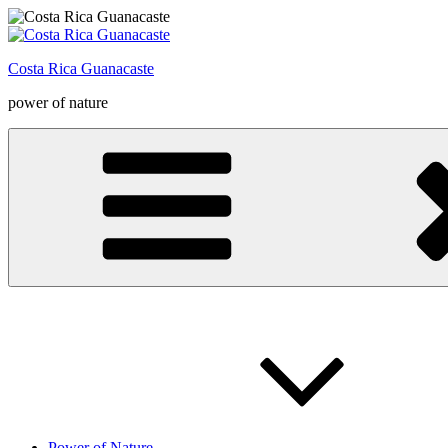
Zum
Inhalt
springen
Costa Rica Guanacaste
power of nature
Power of Nature