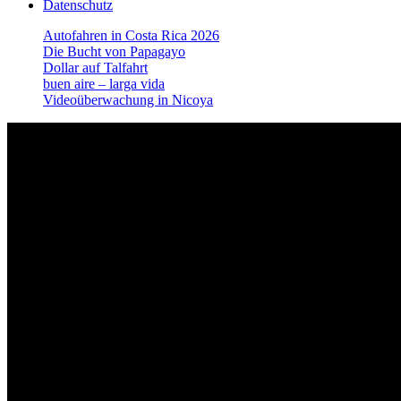
Datenschutz
Autofahren in Costa Rica 2026
Die Bucht von Papagayo
Dollar auf Talfahrt
buen aire – larga vida
Videoüberwachung in Nicoya