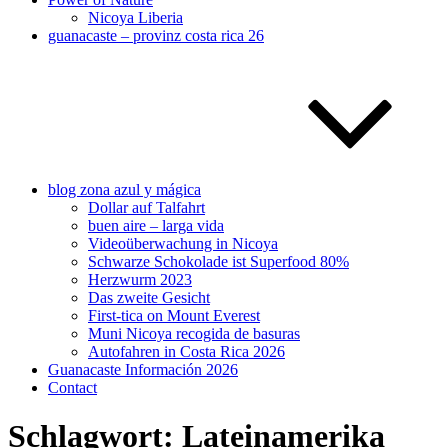
Nicoya Liberia
guanacaste – provinz costa rica 26
blog zona azul y mágica
Dollar auf Talfahrt
buen aire – larga vida
Videoüberwachung in Nicoya
Schwarze Schokolade ist Superfood 80%
Herzwurm 2023
Das zweite Gesicht
First-tica on Mount Everest
Muni Nicoya recogida de basuras
Autofahren in Costa Rica 2026
Guanacaste Información 2026
Contact
Schlagwort:
Lateinamerika