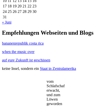
10
11
12
13
14
15
16
17
18
19
20
21
22
23
24
25
26
27
28
29
30
31
« Juni
Empfehlungen Webseiten und Blogs
bananenrepublik costa rica
when the music over
auf eure Zukunft ist geschissen
keine Insel, sondern ein
Staat in Zentralamerika
vom
Schlafschaf
erwacht,
und zum
Löwen
geworden