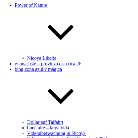
Power of Nature
Nicoya Liberia
guanacaste – provinz costa rica 26
blog zona azul y mágica
Dollar auf Talfahrt
buen aire – larga vida
Videoüberwachung in Nicoya