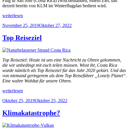
Flug in San José (Costa Rica) zwischenlanden, einem Ziel, das
derzeit bereits von KLM im Winterflugplan bedient wird.
„KLM
weiterlesen
flieg
Veröffentlicht
November 25, 2019
Oktober 27, 2022
Liberia
am
an
2019“
Top Reiseziel
Top Reiseziel: Heute ist uns eine Nachricht zu Ohren gekommen,
die wir unbedingt mit euch teilen müssen. Wisst ihr, Costa Rica
wurde nämlich als Top Reiseziel für das Jahr 2020 gekürt. Und das
von niemand geringerem als dem Top Reiseführer „Lonely Planet“.
Eine wahre Wohltat für unsere Ohren.
„Top
weiterlesen
Reiseziel“
Veröffentlicht
Oktober 25, 2019
Oktober 25, 2022
am
Klimakatastrophe?