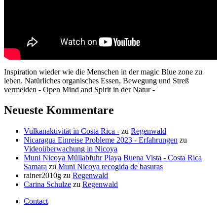
Inspiration wieder wie die Menschen in der magic Blue zone zu
leben. Natürliches organisches Essen, Bewegung und Streß
vermeiden - Open Mind and Spirit in der Natur -
Neueste Kommentare
Vulkanaktivität in Costa Rica -
zu
Regenwald
Nicaragua Einreise Probleme 2023 - Erfahrungen
zu
Videoüberwachung in Nicoya
Muni Nicoya Müllabfuhr Playa Buena Vista - Costa Rica
Samara
zu
Muni Nicoya recogida de basuras
rainer2010g
zu
Regenwald
Carina Schulze
zu
Regenwald
Contact