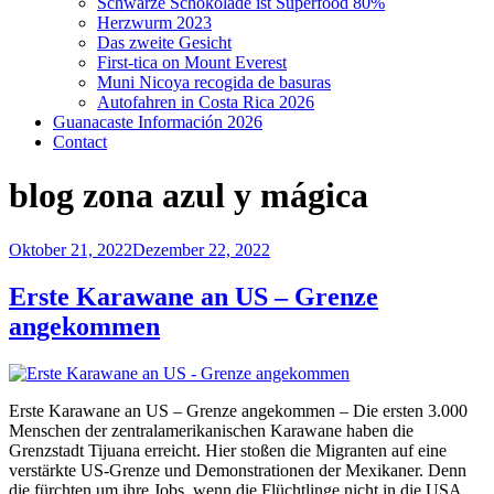
Schwarze Schokolade ist Superfood 80%
Herzwurm 2023
Das zweite Gesicht
First-tica on Mount Everest
Muni Nicoya recogida de basuras
Autofahren in Costa Rica 2026
Guanacaste Información 2026
Contact
blog zona azul y mágica
Veröffentlicht
Oktober 21, 2022
Dezember 22, 2022
am
Erste Karawane an US – Grenze
angekommen
Erste Karawane an US – Grenze angekommen – Die ersten 3.000
Menschen der zentralamerikanischen Karawane haben die
Grenzstadt Tijuana erreicht. Hier stoßen die Migranten auf eine
verstärkte US-Grenze und Demonstrationen der Mexikaner. Denn
die fürchten um ihre Jobs, wenn die Flüchtlinge nicht in die USA