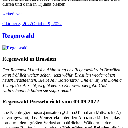
dürfen und dann in Tijuana bleiben.
„Erste
weiterlesen
Karawane
Veröffentlicht
Oktober 8, 2022
Oktober 9, 2022
an
am
US
–
Regenwald
Grenze
angekommen“
Regenwald in Brasilien
Der Regenwald und die Abholzung des Regenwaldes in Brasilien
kann fröhlich weiter gehen. jetzt wählt Brasilien wieder einen
neuen Präsidenten. Bleibt Jair Bolsonaro? Und er ist, wie Donald
Trump der Ansicht, es gibt keinen Klimawandel gibt.
Und
wahrscheinlich haben sie sogar recht!
Regenwald Pressebericht vom 09.09.2022
Die Nichtregierungsorganisation „Clima21“ hat am Mittwoch (7.)
davor gewarnt, dass
Venezuela
unter den Amazonasländern „das
Land mit dem größten Verlust an natürlichen Wäldern in der
gesamten Region“ ist – noch vor
Kolumbien und Bolivien
, die bei