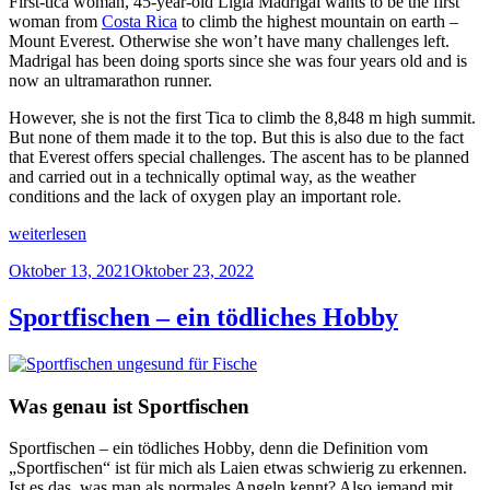
First-tica woman, 45-year-old Ligia Madrigal wants to be the first
woman from
Costa Rica
to climb the highest mountain on earth –
Mount Everest. Otherwise she won’t have many challenges left.
Madrigal has been doing sports since she was four years old and is
now an ultramarathon runner.
However, she is not the first Tica to climb the 8,848 m high summit.
But none of them made it to the top. But this is also due to the fact
that Everest offers special challenges. The ascent has to be planned
and carried out in a technically optimal way, as the weather
conditions and the lack of oxygen play an important role.
„First-
weiterlesen
tica
Veröffentlicht
Oktober 13, 2021
Oktober 23, 2022
on
am
Mount
Everest“
Sportfischen – ein tödliches Hobby
Was genau ist Sportfischen
Sportfischen – ein tödliches Hobby, denn die Definition vom
„Sportfischen“ ist für mich als Laien etwas schwierig zu erkennen.
Ist es das, was man als normales Angeln kennt? Also jemand mit