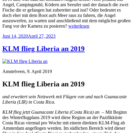
Angel, Campingstuhl, Ködern am Seeufer und der danach die zwei
Fische die er gefangen hat zubereitet und isst? Oder bedeutet es
doch eher mit dem Boot aufs Meer raus zu fahren, die Angel
auszuwerfen, zu warten und anschließend mit dem möglichst großen
„Sportfischen
Fang vor der Kamera zu posieren?
weiterlesen
–
Veröffentlicht
Juni 14, 2020
April 27, 2023
ein
am
tödliches
Hobby“
KLM flieg Liberia an 2019
Amstelveen, 9. April 2019
KLM flieg Liberia an 2019
und erweitert sein Netzwerk mit Flügen von und nach Guanacaste
Liberia (LIR) in Costa Rica.
KLM flieg jetzt Guanacaste Liberia (Costa Rica) an –
Mit Beginn
des Winterflugplans 2019 wird diese Region an der Pazifikküste
Costa Ricas viermal pro Woche mit einem direkten KLM-Flug ab
Amsterdam angeflogen werden. Im südlichen Bereich wird dieser