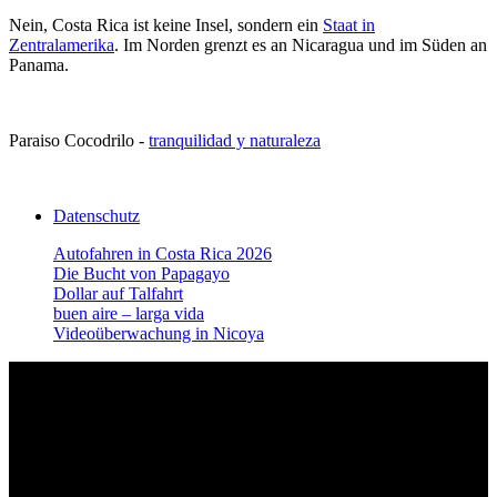
Nein, Costa Rica ist keine Insel, sondern ein
Staat in
Zentralamerika
. Im Norden grenzt es an Nicaragua und im Süden an
Panama.
Paraiso Cocodrilo -
tranquilidad y naturaleza
Datenschutz
Autofahren in Costa Rica 2026
Die Bucht von Papagayo
Dollar auf Talfahrt
buen aire – larga vida
Videoüberwachung in Nicoya