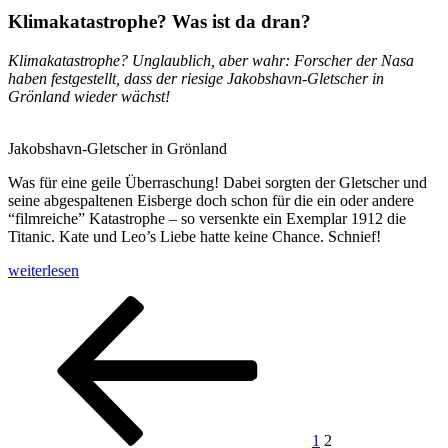
Klimakatastrophe? Was ist da dran?
Klimakatastrophe? Unglaublich, aber wahr: Forscher der Nasa
haben festgestellt, dass der riesige Jakobshavn-Gletscher in
Grönland wieder wächst!
Jakobshavn-Gletscher in Grönland
Was für eine geile Überraschung! Dabei sorgten der Gletscher und
seine abgespaltenen Eisberge doch schon für die ein oder andere
“filmreiche” Katastrophe – so versenkte ein Exemplar 1912 die
Titanic. Kate und Leo’s Liebe hatte keine Chance. Schnief!
„Klimakatastrophe?“
weiterlesen
Seitennummerierung
Vorherige
Seite
Seite
Seite
der
Beiträge
1
2